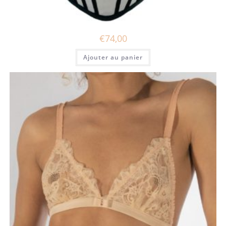
€
74,00
Ajouter au panier