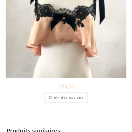
€
85,00
Ce
Choix des options
produit
a
plusieurs
variations.
Les
options
peuvent
être
Produits similaires
choisies