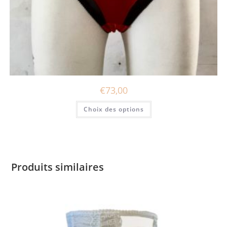
€
73,00
Ce
Choix des options
produit
a
plusieurs
variations.
Les
options
peuvent
être
Produits similaires
choisies
sur
la
page
du
produit