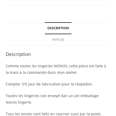
soutien
a
balconnet
petits
DESCRIPTION
cœurs
AVIS (0)
Description
Comme toutes les lingeries NONOS, cette pièce est faite à
la main à la commande dans mon atelier.
Compter 3/5 jour de fabrication pour te l’expédier.
Toutes les lingeries son envoyé dan un joli emballage
Nonos lingerie.
Tous les envois sont faits en courrier suivi par la poste.