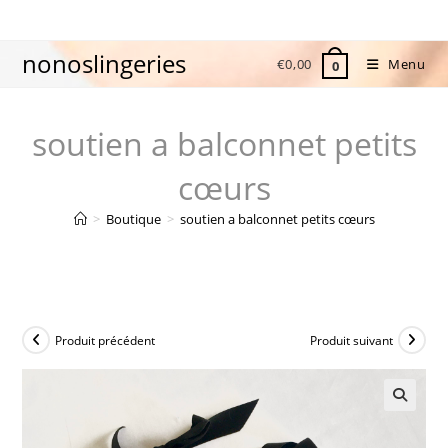
Skip
to
nonoslingeries
content
€
0,00
Menu
0
soutien a balconnet petits
cœurs
>
Boutique
>
soutien a balconnet petits cœurs
Produit précédent
Produit suivant