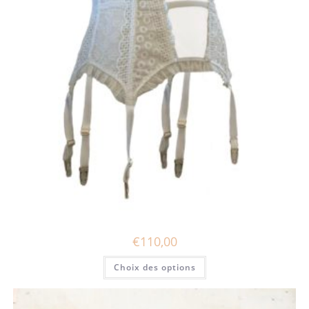
€
110,00
Ce
Choix des options
produit
a
plusieurs
variations.
Les