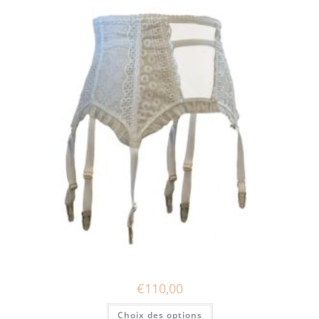
€
110,00
Ce
Choix des options
produit