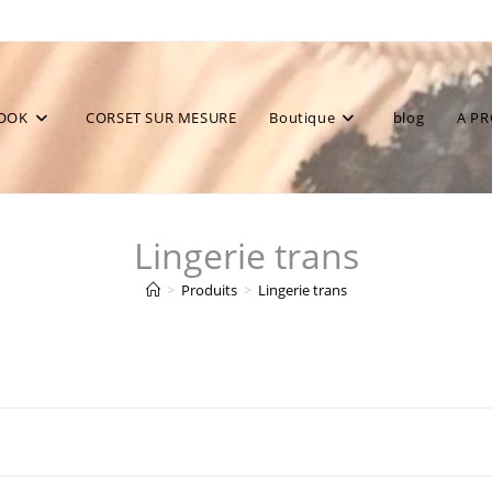
OOK
CORSET SUR MESURE
Boutique
blog
A P
Lingerie trans
>
Produits
>
Lingerie trans