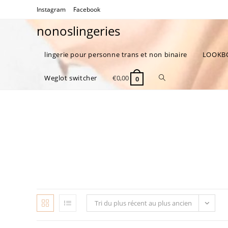
Skip
Instagram
Facebook
to
nonoslingeries
content
lingerie pour personne trans et non binaire
LOOKB
Toggle
Weglot switcher
€
0,00
0
website
search
Tri du plus récent au plus ancien