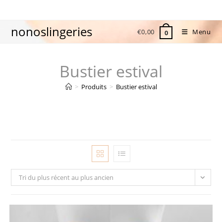
Skip
to
nonoslingeries
content
€
0,00
Menu
0
Bustier estival
>
Produits
>
Bustier estival
Tri du plus récent au plus ancien