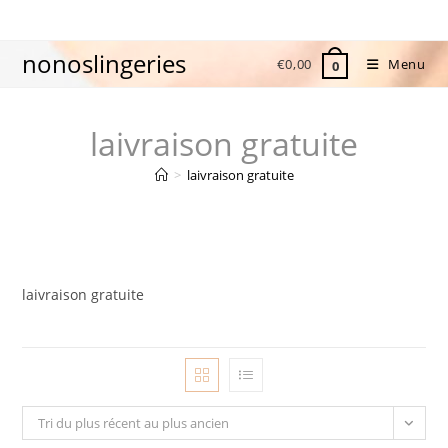
Skip
to
nonoslingeries
content
€
0,00
Menu
0
laivraison gratuite
>
laivraison gratuite
laivraison gratuite
Tri du plus récent au plus ancien